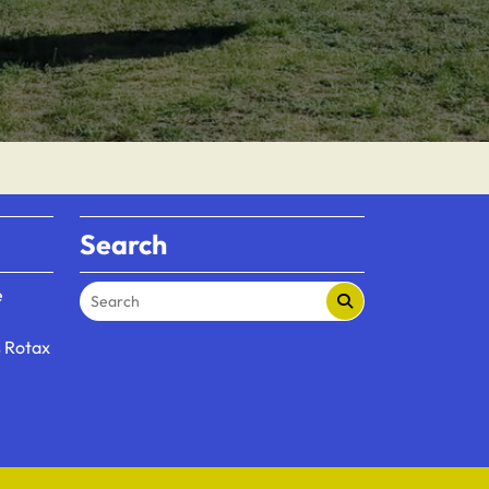
Search
e
s Rotax