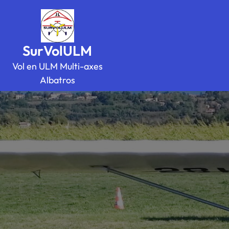
Skip
to
content
SurVolULM
Vol en ULM Multi-axes
Albatros