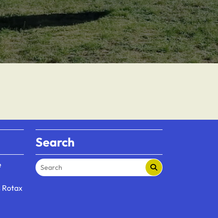
Search
e
s Rotax